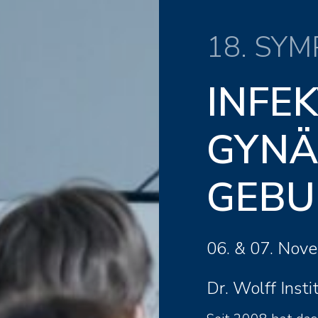
18. SY
INFEK
GYNÄ
GEBU
06. & 07. Nov
Dr. Wolff Insti